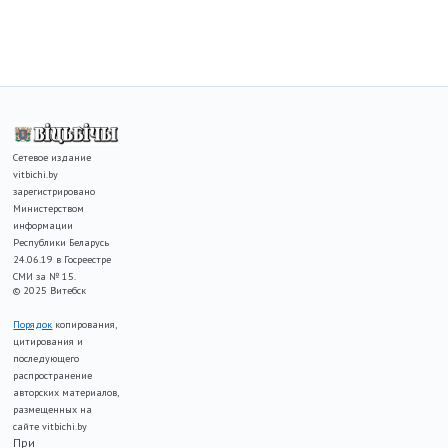
Сетевое издание
vitbichi.by
зарегистрировано
Министерством
информации
Республики Беларусь
24.06.19 в Госреестре
СМИ за № 15.
© 2025 Витебск
Порядок
копирования,
цитирования и
последующего
распространение
авторских материалов,
размещенных на
сайте vitbichi.by
При