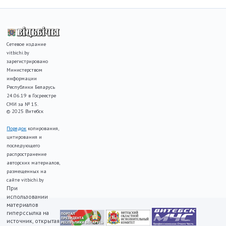
Сетевое издание
vitbichi.by
зарегистрировано
Министерством
информации
Республики Беларусь
24.06.19 в Госреестре
СМИ за № 15.
© 2025 Витебск
Порядок
копирования,
цитирования и
последующего
распространение
авторских материалов,
размещенных на
сайте vitbichi.by
При
использовании
материалов
гиперссылка на
источник, открытая