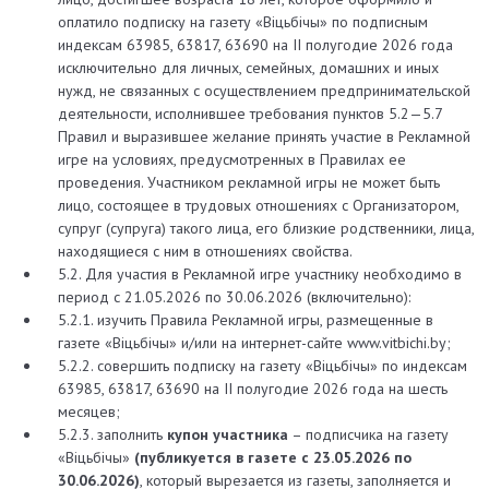
оплатило подписку на газету «Вiцьбiчы» по подписным
индексам 63985, 63817, 63690 на II полугодие 2026 года
исключительно для личных, семейных, домашних и иных
нужд, не связанных с осуществлением предпринимательской
деятельности, исполнившее требования пунктов 5.2—5.7
Правил и выразившее желание принять участие в Рекламной
игре на условиях, предусмотренных в Правилах ее
проведения. Участником рекламной игры не может быть
лицо, состоящее в трудовых отношениях с Организатором,
супруг (супруга) такого лица, его близкие родственники, лица,
находящиеся с ним в отношениях свойства.
5.2. Для участия в Рекламной игре участнику необходимо в
период с 21.05.2026 по 30.06.2026 (включительно):
5.2.1. изучить Правила Рекламной игры, размещенные в
газете «Вiцьбiчы» и/или на интернет-сайте www.vitbichi.by;
5.2.2. совершить подписку на газету «Вiцьбiчы» по индексам
63985, 63817, 63690 на II полугодие 2026 года на шесть
месяцев;
5.2.3. заполнить
купон участника
– подписчика на газету
«Вiцьбiчы»
(публикуется в газете с 23.05.2026 по
30.06.2026)
, который вырезается из газеты, заполняется и