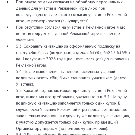
При отказе от дачи согласия на обработку персональных
данных для участия в Рекламной игре либо при
последующем отзыве такого согласия участие в Рекламной
игре не регистрируется (аннулируется).
При отсутствии согласия на участие в Рекламной игре лицо
не регистрируется в данной Рекламной игре в качестве
участника.
5.3. Сохранить квитанцию за оформленную подписку на
газету «Вiцьбiчы» (подписные индексы 63985, 63817, 63690)
на II полугодие 2026 года (на шесть месяцев) до окончания
Рекламной игры.
5.4. После выполнения вышеперечисленных условий
подписчик газеты «Вiцьбiчы» становится участником (далее –
Участник).
5.5. Каждый подписчик может принять участие в Рекламной
игре, выполнив все требования, указанные в п. 5.2. На одну
подписную квитанцию заполняется только один купон. В
случае, если Участник Рекламной игры присылает несколько
заполненных купонов на одну и ту же подписную квитанцию,
к участию допускается только один купон, пришедший
Организатору первым (по почтовому штемпелю).
5.6. В Рекламной игре будут участвовать купоны,