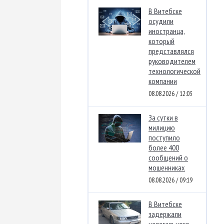
В Витебске
осудили
иностранца,
который
представлялся
руководителем
технологической
компании
08.08.2026 / 12:03
За сутки в
милицию
поступило
более 400
сообщений о
мошенниках
08.08.2026 / 09:19
В Витебске
задержали
нелегального