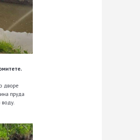
омитете.
о дворе
бина пруда
 воду.