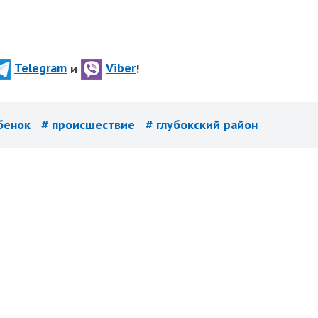
Telegram
и
Viber
!
ебенок
# происшествие
# глубокский район