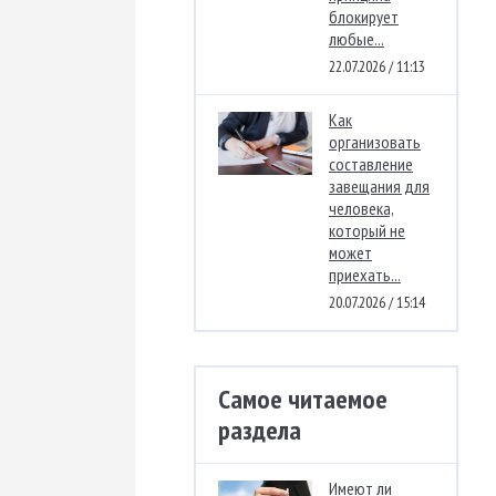
блокирует
любые...
22.07.2026 / 11:13
Как
организовать
составление
завещания для
человека,
который не
может
приехать...
20.07.2026 / 15:14
Самое читаемое
раздела
Имеют ли