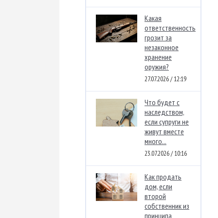
Какая
ответственность
грозит за
незаконное
хранение
оружия?
27.07.2026 / 12:19
Что будет с
наследством,
если супруги не
живут вместе
много...
23.07.2026 / 10:16
Как продать
дом, если
второй
собственник из
принципа