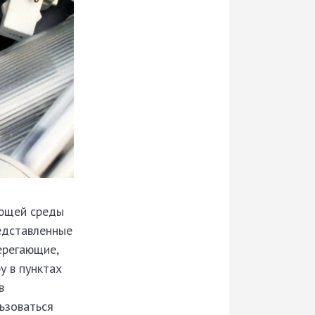
ающей среды
едставленные
ерегающие,
у в пунктах
в
ьзоваться