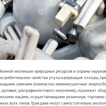
айонной инспекции природных ресурсов и охраны окруж
потребительские свойства ртутьсодержащие отходы, пр
ржащими лампами (компактно-люминесцентные энергосб
дуговые, ультрафиолетового излучения), подлежат сбор
ическими лицами, осуществляющими розничную торговлю 
инах всех типов. Граждане могут самостоятельно воспол