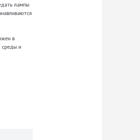
едать лампы
анавливаются
ожен в
 среды и