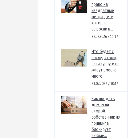
право на
квадратные
метры дети,
которые
выросли в...
27.07.2026 / 13:17
Что будет с
наследством,
если супруги не
живут вместе
много...
23.07.2026 / 10:16
Как продать
дом, если
второй
собственник из
принципа
блокирует
любые...