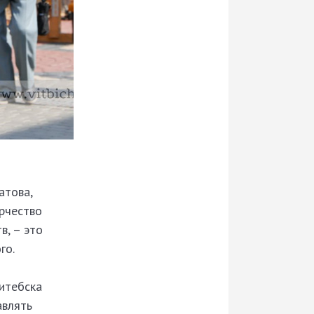
атова,
рчество
в, – это
го.
Витебска
авлять