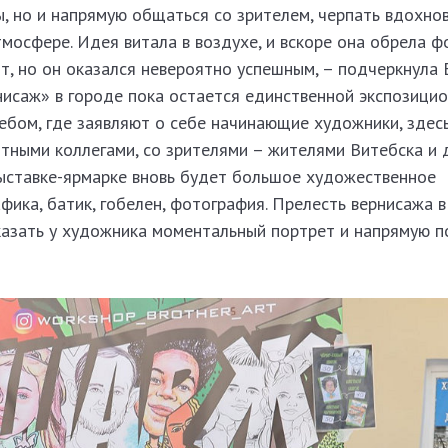
, но и напрямую общаться со зрителем, черпать вдохно
мосфере. Идея витала в воздухе, и вскоре она обрела ф
т, но он оказался невероятно успешным, – подчеркнула 
нисаж» в городе пока остается единственной экспозици
бом, где заявляют о себе начинающие художники, здесь
тными коллегами, со зрителями – жителями Витебска и 
выставке-ярмарке вновь будет большое художественное
фика, батик, гобелен, фотография. Прелесть вернисажа в
зать у художника моментальный портрет и напрямую п