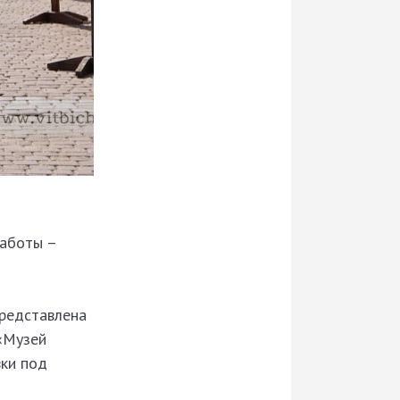
работы –
представлена
 «Музей
вки под