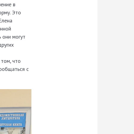
вение в
орму. Это
Елена
онной
 они могут
других
 том, что
ообщаться с