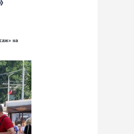
»
саж» на