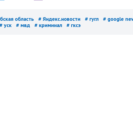
ебская область
# Яндекс.новости
# гугл
# google n
# уск
# мвд
# криминал
# гксэ