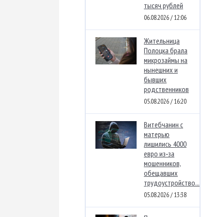
тысяч рублей
06.08.2026 / 12:06
Жительница
Полоцка брала
микрозаймы на
нынешних и
бывших
родственников
05.08.2026 / 16:20
Витебчанин с
матерью
лишились 4000
евро из‑за
мошенников,
обещавших
трудоустройство...
05.08.2026 / 13:38