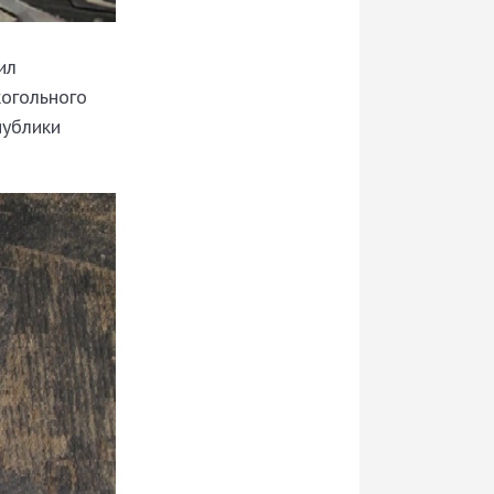
ил
огольного
публики