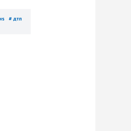
ews
# дтп