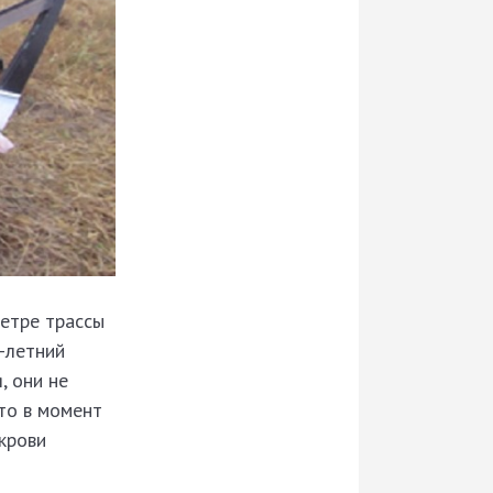
метре трассы
6-летний
, они не
то в момент
крови