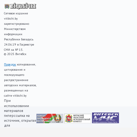
Сетевое издание
vitbichi.by
зарегистрировано
Министерством
информации
Республики Беларусь
24.06.19 в Госреестре
СМИ за № 15.
© 2025 Витебск
Порядок
копирования,
цитирования и
последующего
распространение
авторских материалов,
размещенных на
сайте vitbichi.by
При
использовании
материалов
гиперссылка на
источник, открытая
для
индексирования,
ОБЯЗАТЕЛЬНА!