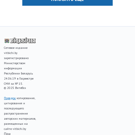
Сетевое издание
vitbichi.by
зарегистрировано
Министерством
информации
Республики Беларусь
24.06.19 в Госреестре
СМИ за № 15.
© 2025 Витебск
Порядок
копирования,
цитирования и
последующего
распространение
авторских материалов,
размещенных на
сайте vitbichi.by
При