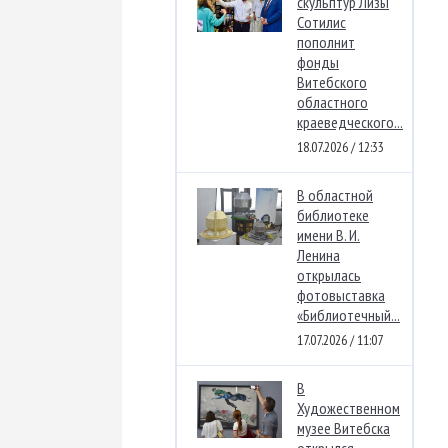
скульптур Лизы
Сотилис
пополнит
фонды
Витебского
областного
краеведческого...
18.07.2026 / 12:33
В областной
библиотеке
имени В. И.
Ленина
открылась
фотовыставка
«Библиотечный...
17.07.2026 / 11:07
В
Художественном
музее Витебска