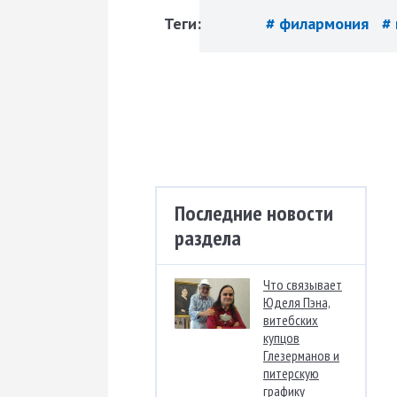
Теги:
# филармония
#
Последние новости
раздела
Что связывает
Юделя Пэна,
витебских
купцов
Глезерманов и
питерскую
графику