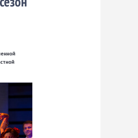
сезон
менной
астной