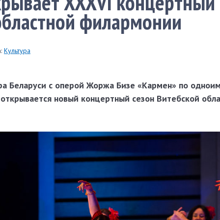
рывает XXXVI концертный 
областной филармонии
:
Культура
ра Беларуси с оперой Жоржа Бизе «Кармен» по однои
открывается новый концертный сезон Витебской обл