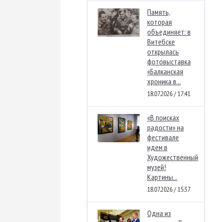
Память,
которая
объединяет: в
Витебске
открылась
фотовыставка
«Балканская
хроника в...
18.07.2026 / 17:41
«В поисках
радости» на
фестивале
идем в
Художественный
музей!
Картины...
18.07.2026 / 15:37
Одна из