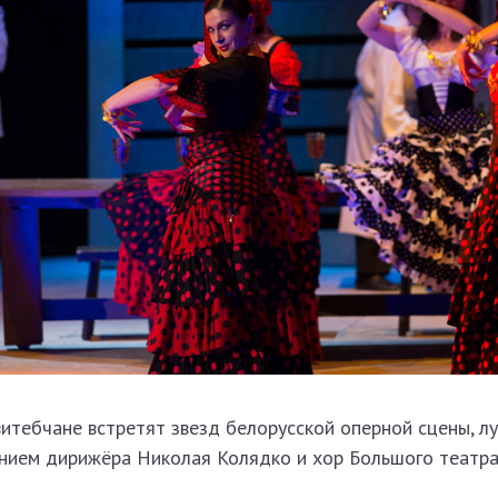
 витебчане встретят звезд белорусской оперной сцены, л
ением дирижёра Николая Колядко и хор Большого театра