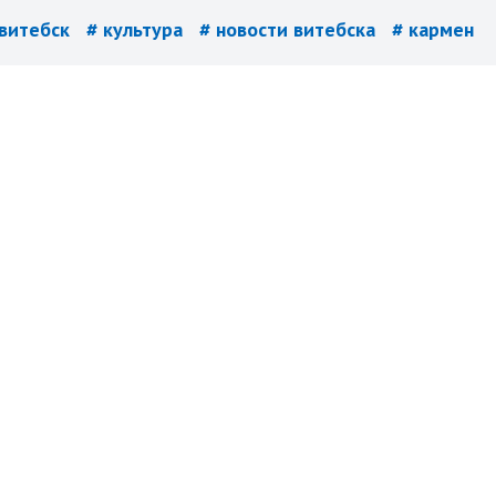
 витебск
# культура
# новости витебска
# кармен