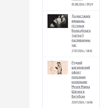
03.08.2026 / 09:29
Да мастацкіх
вяршынь:
гісторыя
Коласаўскага
тэатра ў
пасляваенны
час
27.07.2026 / 18:42
Редкий
шагаловский
офорт
пополнил
коллекцию
Музея Марка
Шагала в
Витебске
20.07.2026 / 16:06