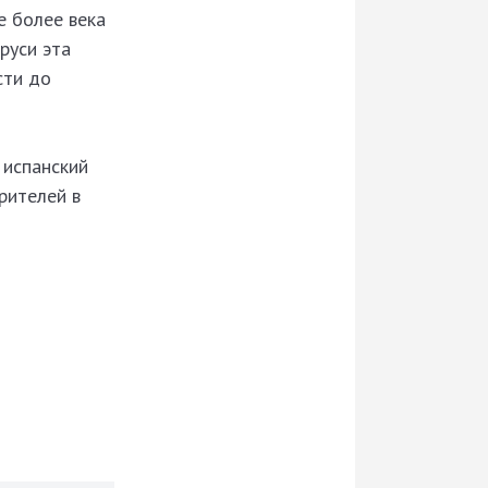
е более века
руси эта
сти до
 испанский
рителей в