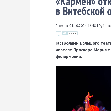
«Кармен» отк
в Витебской 
Вторник, 01.10.2024 16:48
|
Рубрика
0
2753
Гастролями Большого теат
новелле Проспера Мериме 
филармонии.