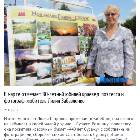
В марте отмечает 80-летний юбилей краевед, поэтесса и
фотограф-любитель Лилия Забавленко
21.03.2026
И хотя много лет Лилия Петровна проживает в Витебске, она никогда
не забывает о своей малой родине – Сураже. Родному горпоселку
она посвятила красочный буклет «440 лет Суражу» с собственными
фотографиями, сборники стихов «С любовью к Суражу», «Поиск
мудрости», «Песни о Сураже родном», в который вошел любимый