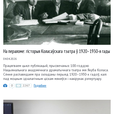
На пераломе: гісторыя Коласаўскага тэатра ў 1920–1930-я гады
04.04.2026
Працягваем цыкл публікацый, прысвечаных 100-годдзю
Нацыянальнага акадэмічнага драматычнага тэатра імя Якуба Коласа.
Сёння распавядаем пра складаны перыяд 1920–1930-х гадоў, калі
пад моцным ідэалагічным ціскам мяняўся і накірунак рэпертуару.
0
2267
Подробнее