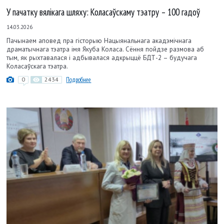
У пачатку вялікага шляху: Коласаўскаму тэатру – 100 гадоў
14.03.2026
Пачынаем аповед пра гісторыю Нацыянальнага акадэмічнага
драматычнага тэатра імя Якуба Коласа. Сёння пойдзе размова аб
тым, як рыхтавалася і адбывалася адкрыццё БДТ-2 – будучага
Коласаўскага тэатра.
0
2434
Подробнее