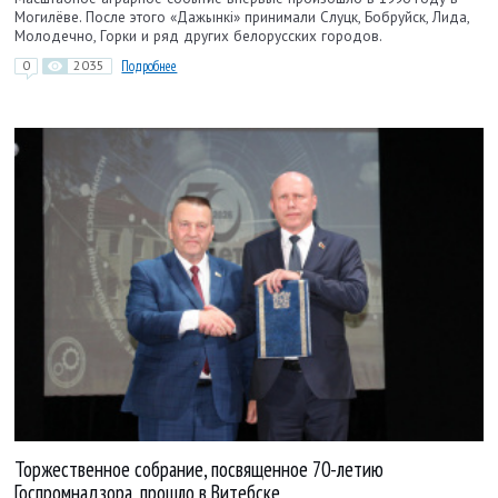
Могилёве. После этого «Дажынкі» принимали Слуцк, Бобруйск, Лида,
Молодечно, Горки и ряд других белорусских городов.
0
2035
Подробнее
Торжественное собрание, посвященное 70-летию
Госпромнадзора, прошло в Витебске