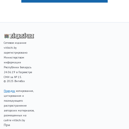
Сетевое издание
vitbichi.by
зарегистрировано
Министерством
информации
Республики Беларусь
24.06.19 в Госреестре
СМИ за № 15.
© 2025 Витебск
Порядок
копирования,
цитирования и
последующего
распространение
авторских материалов,
размещенных на
сайте vitbichi.by
При