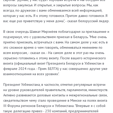
вопросы закулисья. И открытые, и закрытые вопросы. Мы, как
всегда, по-дружески с вами обмениваемся всей информацией,
которая у нас есть. Я к этому готовился. Притом давно готовился. Я
вас еще раз приветствую у меня дома", - сказал белорусский лидер.
В свою очередь Шавкат Мирзиёев поблагодарил за приглашение и
подчеркнул, что с удовольствием приехал в Беларусь. "Мне очень
приятно приезжать, встречаться с вами. На самом деле у нас есть в
это сложное время о чем говорить, обмениваться мнениями по
всем вопросам, - сказал он. - На самом деле в этот раз мы очень
серьезно готовились к этому визиту. После вашего исторического
визита (официальный визит Президента Беларуси в Узбекистан в
феврале 2024 года. - Прим. БЕЛТА) у нас совершенно другие уже
взаимоотношения на всех уровнях".
Президент Узбекистана, в частности, отметил регулярные встречи
на уровне руководителей правительств, парламентов, министерств.
Активно развиваются деловые контакты и межрегиональные связи,
свидетельством чему стало проведение в Минске на полях визита
III Форума регионов Беларуси и Узбекистана. "Впервые я с собой
такую делегацию привез - 230 компаний, предпринимателей