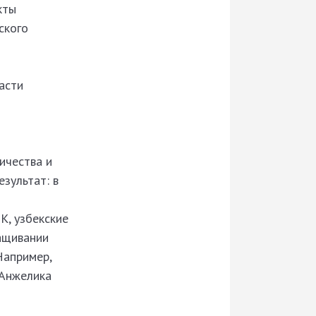
кты
ского
асти
ичества и
зультат: в
К, узбекские
ращивании
Например,
 Анжелика