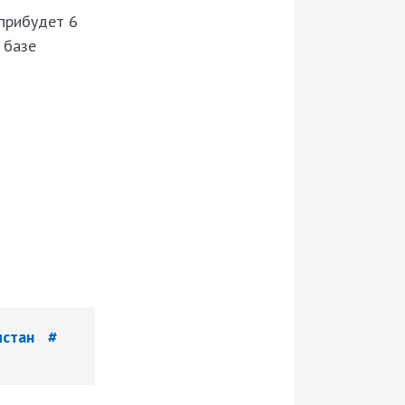
прибудет 6
 базе
истан
#