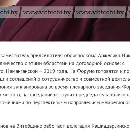
заместитель председателя облисполкома Анжелика Ник
дничество с этими областями на договорной основе: с
о, Наманганской – 2019 года. На Форуме готовятся к п
ции соглашений о сотрудничестве и совместной деятель
мония запланирована во время пленарного заседания Фо
роме того, на заседании выступит председатель облиспо
ложениями по перспективным направлениям межрегиона
нов на Витебщине работает делегация Кашкадарьинско