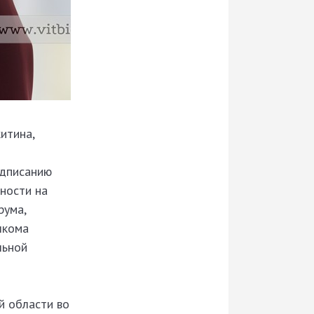
итина,
одписанию
ности на
рума,
лкома
льной
й области во