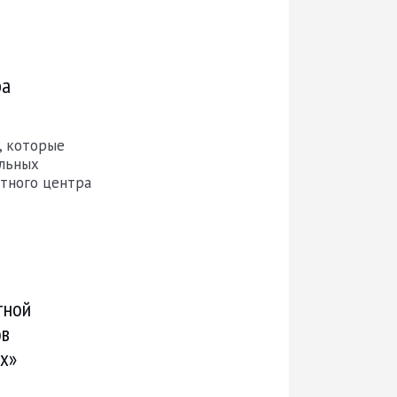
ра
, которые
ельных
стного центра
тной
ов
ах»