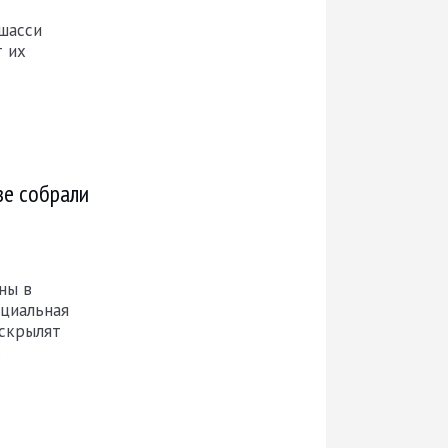
шасси
т их
зе собрали
ны в
ециальная
ескрылят
.