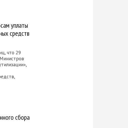
осам уплаты
ных средств
ц, что 29
а Министров
утилизации»,
редств,
нного сбора