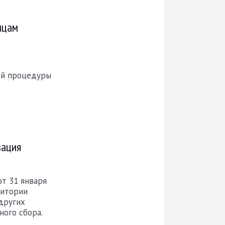
ицам
ой процедуры
зация
т 31 января
ритории
 других
ного сбора.