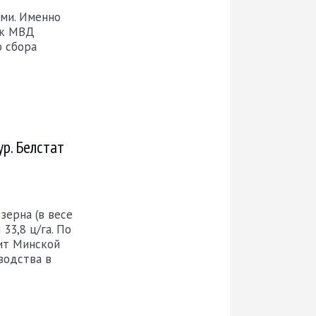
ми. Именно
ск МВД
о сбора
р. Белстат
зерна (в весе
33,8 ц/га. По
ит Минской
зводства в