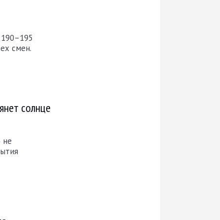
о 190–195
ех смен.
лянет солнце
 не
рытия