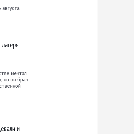
 августа.
 лагеря
стве мечтал
, но он брал
ественной
цевали и