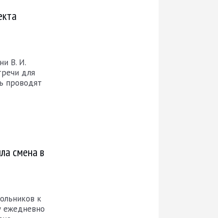
екта
и В. И.
тречи для
сь проводят
ла смена в
ольников к
у ежедневно