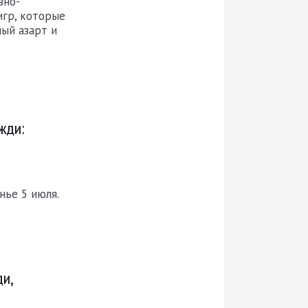
вно-
игр, которые
ый азарт и
жди:
нье 5 июля.
и,