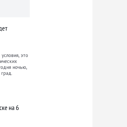
дет
условия, это
ических
годня ночью,
 град.
ске на 6