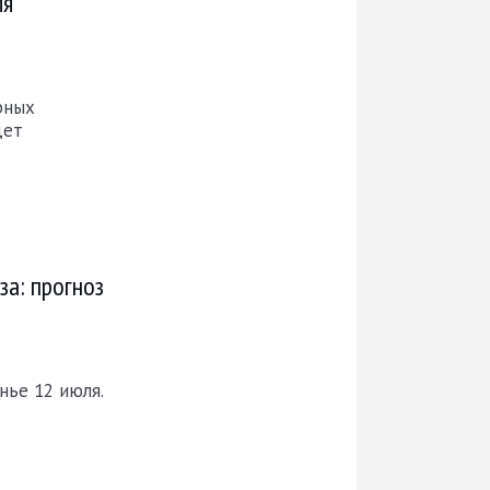
ля
рных
дет
за: прогноз
нье 12 июля.