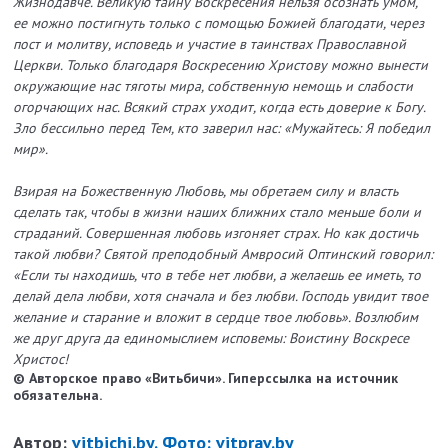
Жизнодавче. Великую тайну Воскресения нельзя осознать умом,
ее можно постигнуть только с помощью Божией благодати, через
пост и молитву, исповедь и участие в таинствах Православной
Церкви. Только благодаря Воскресению Христову можно вынести
окружающие нас тяготы мира, собственную немощь и слабости
огорчающих нас. Всякий страх уходит, когда есть доверие к Богу.
Зло бессильно перед Тем, кто заверил нас: «Мужайтесь: Я победил
мир».
Взирая на Божественную Любовь, мы обретаем силу и власть
сделать так, чтобы в жизни наших ближних стало меньше боли и
страданий. Совершенная любовь изгоняет страх. Но как достичь
такой любви? Святой преподобный Амвросий Оптинский говорил:
«Если ты находишь, что в тебе нет любви, а желаешь ее иметь, то
делай дела любви, хотя сначала и без любви. Господь увидит твое
желание и старание и вложит в сердце твое любовь». Возлюбим
же друг друга да единомыслием исповемы: Воистину Воскресе
Христос!
© Авторское право «Витьбичи». Гиперссылка на источник
обязательна.
Автор:
vitbichi.by. Фото: vitprav.by