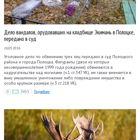
Дело вандалов, орудовавших на кладбище Экимань в Полоцке,
передано в суд
26.05.2016
Уголовное дело по обвинению трех лиц передано в суд Полоцкого
района и города Полоцка. Фигуранты (двое из которых
несовершеннолетние 1999 года рождения) обвиняются в
надругательстве над могилами (ч.1 ст.347 УК), им также вменяется в
вину умышленное уничтожение либо повреждение имущества в
особо крупном размере (ч.3 ст.218 УК).
0
3455
Подробнее