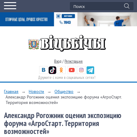
Вход
/
Регистрация
Дружите с нами в социальных сетях!
Главная
→
Новости
→
Общество
→
Александр Рогожник оценил экспозицию форума «АгроСтарт.
Территория возможностей»
Александр Рогожник оценил экспозицию
форума «АгроСтарт. Территория
возможностей»