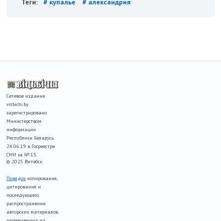
Теги:
# купалье
# александрия
Сетевое издание
vitbichi.by
зарегистрировано
Министерством
информации
Республики Беларусь
24.06.19 в Госреестре
СМИ за № 15.
© 2025 Витебск
Порядок
копирования,
цитирования и
последующего
распространение
авторских материалов,
размещенных на