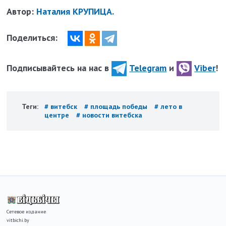
Автор:
Наталия КРУПИЦА.
Поделиться:
Подписывайтесь на нас в
Telegram
и
Viber
!
Теги:
# витебск
# площадь победы
# лето в
центре
# новости витебска
Сетевое издание
vitbichi.by