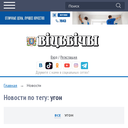
Вход
/
Регистрация
Дружите с нами в социальных сетях!
Главная
→
Новости
Новости по тегу:
угон
ВСЕ
УГОН