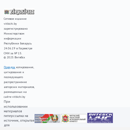
Сетевое издание
vitbichi.by
зарегистрировано
Министерством
информации
Республики Беларусь
24.06.19 в Госреестре
СМИ за № 15.
© 2025 Витебск
Порядок
копирования,
цитирования и
последующего
распространение
авторских материалов,
размещенных на
сайте vitbichi.by
При
использовании
материалов
гиперссылка на
источник, открытая
для
индексирования,