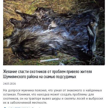
Желание спасти охотников от проблем привело жителя
Шумилинского района на скамью подсудимых
24.03.2026
На допросе мужчина пояснил, что узнал от знакомого о найденных
останках. Понимая, что находка может создать проблемы для
охотников, он на тракторе вывез шкуры и скелеты лосей и выбросил
их в заболоченной местности.