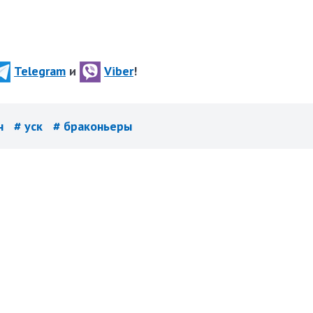
Telegram
и
Viber
!
он
# уск
# браконьеры