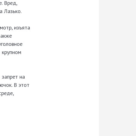
. Вред,
а Лазько.
мотр, изъята
также
уголовное
о крупном
 запрет на
ючок. В этот
среде,