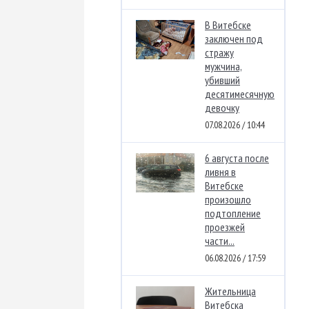
В Витебске
заключен под
стражу
мужчина,
убивший
десятимесячную
девочку
07.08.2026 / 10:44
6 августа после
ливня в
Витебске
произошло
подтопление
проезжей
части...
06.08.2026 / 17:59
Жительница
Витебска