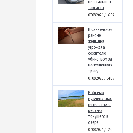
нелегального
таксиста
07.08.2026 / 16:59
В Сенненском
районе
женщина
угрожала
сожителю
убийством за
нескошенную
траву
07.08.2026 / 14:05
В Ушачах
мужчина спас
пятилетнего
ребенка,
тонущего в
озере
07.08.2026 / 12:01