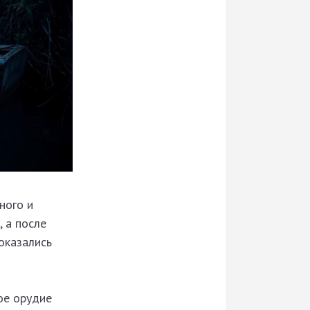
ного и
 а после
оказались
ое орудие