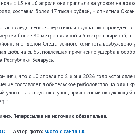
 ночь с 15 на 16 апреля они приплыли за уловом на лодке
де, составил более 17 тысяч рублей, – отметила Оксан
тала следственно-оперативная группа. Был проведен ос
мерами более 80 метров длиной и 5 метров шириной, а 
айонным отделом Следственного комитета возбуждено 
нная добыча рыбы, повлекшая причинение ущерба в особ
а Республики Беларусь.
мнили, что с 10 апреля по 8 июня 2026 года установлен
чение составляет любительское рыболовство на один кр
й улов и как следствие урон, причиненный окружающей 
ере.
чи». Гиперссылка на источник обязательна.
КО
Автор фото:
Фото с сайта СК