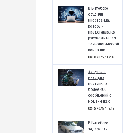
В Витебске
осудили
иностранца,
который
представлялся
руководителем
технологической
компании
08.08.2026 / 12:03
За сутки в
милицию
поступило
более 400
сообщений о
мошенниках
08.08.2026 / 09:19
В Витебске
задержали