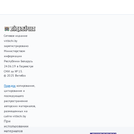
Сетевое издание
vitbichi.by
зарегистрировано
Министерством
информации
Республики Беларусь
24.06.19 в Госреестре
СМИ за № 15.
© 2025 Витебск
Порядок
копирования,
цитирования и
последующего
распространение
авторских материалов,
размещенных на
сайте vitbichi.by
При
использовании
материалов