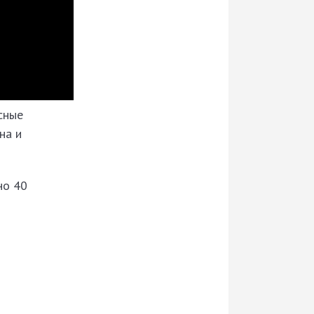
сные
на и
но 40