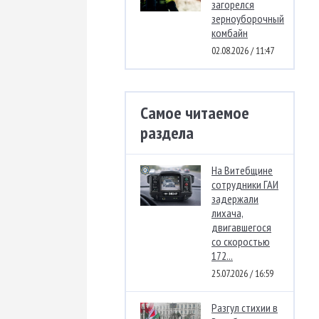
загорелся
зерноуборочный
комбайн
02.08.2026 / 11:47
Самое читаемое
раздела
На Витебщине
сотрудники ГАИ
задержали
лихача,
двигавшегося
со скоростью
172...
25.07.2026 / 16:59
Разгул стихии в