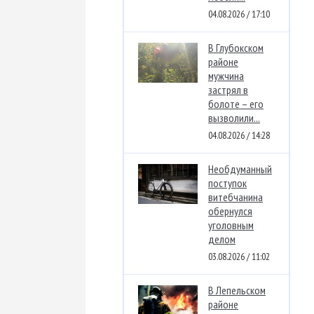
04.08.2026 / 17:10
В Глубокском
районе
мужчина
застрял в
болоте – его
вызволили...
04.08.2026 / 14:28
Необдуманный
поступок
витебчанина
обернулся
уголовным
делом
03.08.2026 / 11:02
В Лепельском
районе