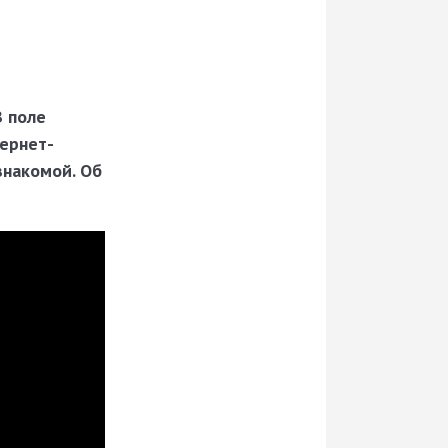
В поле
тернет-
знакомой. Об