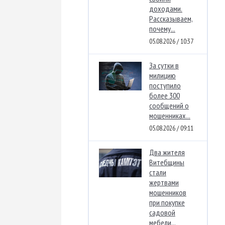
доходами.
Рассказываем,
почему...
05.08.2026 / 10:37
За сутки в
милицию
поступило
более 300
сообщений о
мошенниках...
05.08.2026 / 09:11
Два жителя
Витебщины
стали
жертвами
мошенников
при покупке
садовой
мебели...