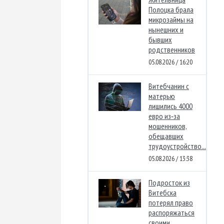
Полоцка брала
микрозаймы на
нынешних и
бывших
родственников
05.08.2026 / 16:20
Витебчанин с
матерью
лишились 4000
евро из‑за
мошенников,
обещавших
трудоустройство...
05.08.2026 / 13:38
Подросток из
Витебска
потерял право
распоряжаться
своими