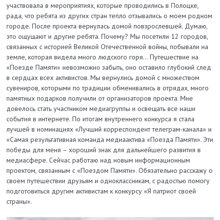
участвовала в мероприятиях, которые проводились в Полоцке,
рада, что ребята из других стран тепло отзывались о моем родном
городе. После проекта вернулась домой повзрослевшей. Думаю,
это ощущают и другие ребята. Почему? Мы посетили 12 городов,
связанных с историей Великой Отечественной войны, побывали на
земле, которая видела много людского горя… Путешествие на
«Поезде Памяти» невозможно забыть, оно оставило глубокий след
в сердцах всех активистов. Мы вернулись домой с множеством
сувениров, которыми по традиции обменивались в отрядах, много
памятных подарков получили от организаторов проекта. Мне
довелось стать участником медиагруппы и освещать все наши
события в интернете. По итогам внутреннего конкурса я стала
лучшей в номинациях «Лучший корреспондент телеграм-канала» и
«Самая результативная команда медиаактива «Поезда Памяти». Эти
победы для меня – хороший знак для дальнейшего развития в
медиасфере. Сейчас работаю над новым информационным
проектом, связанным с «Поездом Памяти». Обязательно расскажу о
своем путешествии друзьям и одноклассникам, с радостью помогу
подготовиться другим активистам к конкурсу «Я патриот своей
страны».