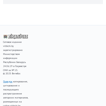
Сетевое издание
vitbichi.by
зарегистрировано
Министерством
информации
Республики Беларусь
24.06.19 в Госреестре
СМИ за № 15.
© 2025 Витебск
Порядок
копирования,
цитирования и
последующего
распространение
авторских материалов,
размещенных на
сайте vitbichi.by