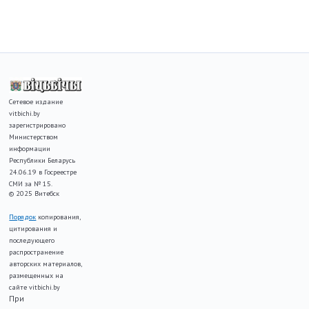
Сетевое издание
vitbichi.by
зарегистрировано
Министерством
информации
Республики Беларусь
24.06.19 в Госреестре
СМИ за № 15.
© 2025 Витебск
Порядок
копирования,
цитирования и
последующего
распространение
авторских материалов,
размещенных на
сайте vitbichi.by
При