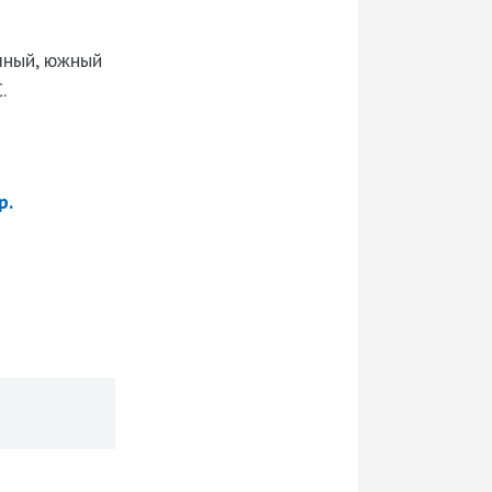
чный, южный
.
р.