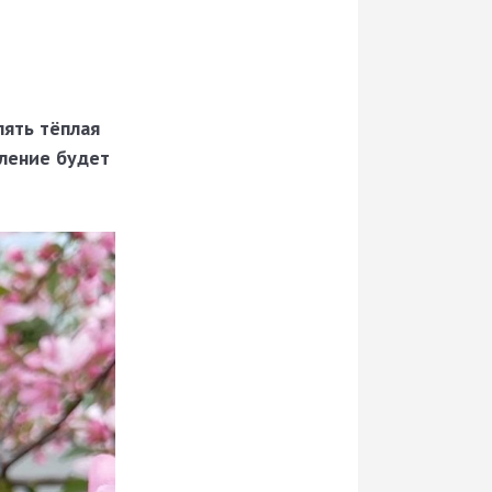
лять тёплая
вление будет