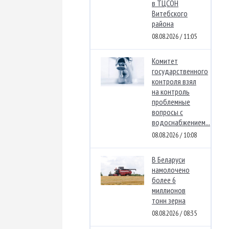
в ТЦСОН
Витебского
района
08.08.2026 / 11:05
Комитет
государственного
контроля взял
на контроль
проблемные
вопросы с
водоснабжением...
08.08.2026 / 10:08
В Беларуси
намолочено
более 6
миллионов
тонн зерна
08.08.2026 / 08:35