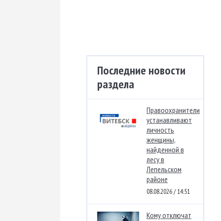
Последние новости
раздела
Правоохранители
устанавливают
личность
женщины,
найденной в
лесу в
Лепельском
районе
08.08.2026 / 14:51
Кому отключат