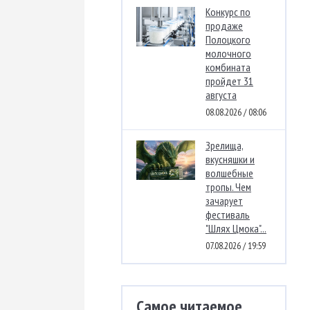
Конкурс по
продаже
Полоцкого
молочного
комбината
пройдет 31
августа
08.08.2026 / 08:06
Зрелища,
вкусняшки и
волшебные
тропы. Чем
зачарует
фестиваль
"Шлях Цмока"...
07.08.2026 / 19:59
Самое читаемое