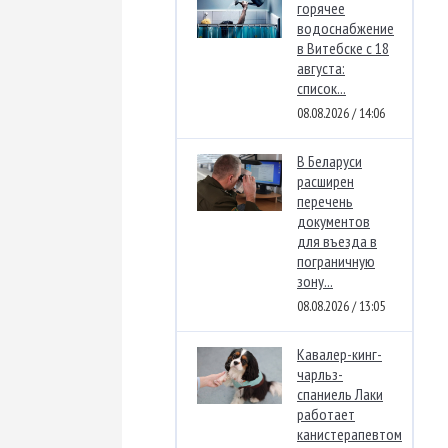
горячее
водоснабжение
в Витебске с 18
августа:
список...
08.08.2026 / 14:06
В Беларуси
расширен
перечень
документов
для въезда в
пограничную
зону...
08.08.2026 / 13:05
Кавалер-кинг-
чарльз-
спаниель Лаки
работает
канистерапевтом