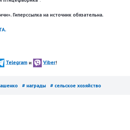
чи». Гиперссылка на источник обязательна.
ТА.
Telegram
и
Viber
!
кашенко
# награды
# сельское хозяйство