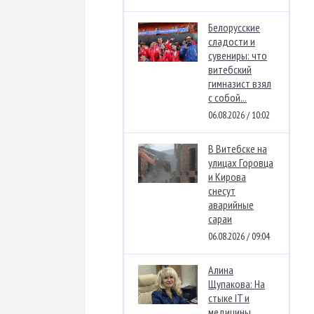
Белорусские
сладости и
сувениры: что
витебский
гимназист взял
с собой...
06.08.2026 / 10:02
В Витебске на
улицах Горовца
и Кирова
снесут
аварийные
сараи
06.08.2026 / 09:04
Алина
Щупакова: На
стыке IT и
медицины