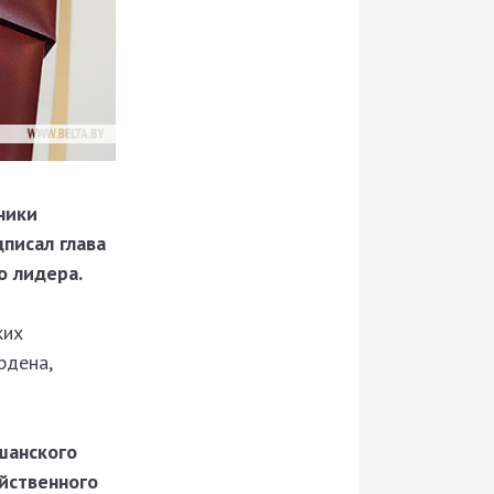
ники
писал глава
о лидера.
ких
рдена,
шанского
йственного