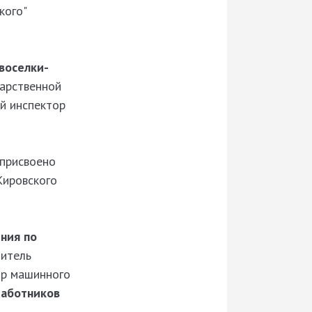
кого"
воселки-
арственной
ый инспектор
 присвоено
Кировского
ния по
дитель
ор машинного
работников