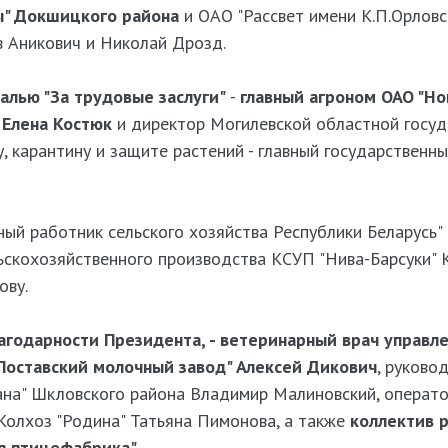
ы" Докшицкого района
и ОАО "Рассвет имени К.П.Орловс
в Аникович и Николай Дрозд.
алью "За трудовые заслуги"
-
главный агроном ОАО "Но
 Елена Костюк
и директор Могилевской областной госуд
, карантину и защите растений - главный государственн
ый работник сельского хозяйства Республики Беларусь"
ьскохозяйственного производства КСУП "Нива-Барсуки" 
ову.
годарности Президента, - ветеринарный врач управле
"Поставский молочный завод" Алексей Дикович
, руково
ана" Шкловского района Владимир Малиновский, операт
Колхоз "Родина" Татьяна Пимонова, а также
коллектив 
я птицефабрика"
.