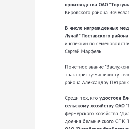
производства ОАО "Торгун
Кировского района Вячесла
В числе награжденных мед
Лучай" Поставского района
инспекции по семеноводству
Сергей Марфель.
Почетное звание "Заслуженн
трактористу-машинисту сел
района Александру Петранк
Среди тех, кто
удостоен Бла
сельскому хозяйству ОАО 
фермерского хозяйства "Ди
доения белыничского СПК "
ОАО "Витебская бройлерна