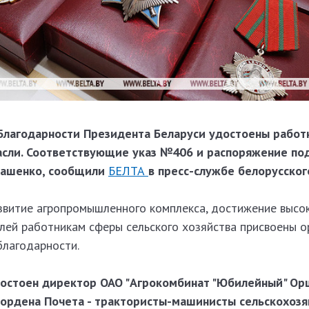
 Благодарности Президента Беларуси удостоены работ
асли. Соответствующие указ №406 и распоряжение под
кашенко, сообщили
БЕЛТА
в пресс-службе белорусског
азвитие агропромышленного комплекса, достижение высо
лей работникам сферы сельского хозяйства присвоены о
благодарности.
остоен директор ОАО "Агрокомбинат "Юбилейный" Ор
 ордена Почета - трактористы-машинисты сельскохозя