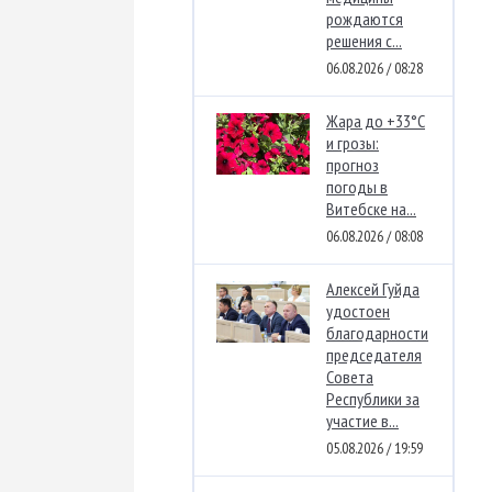
рождаются
решения с...
06.08.2026 / 08:28
Жара до +33°C
и грозы:
прогноз
погоды в
Витебске на...
06.08.2026 / 08:08
Алексей Гуйда
удостоен
благодарности
председателя
Совета
Республики за
участие в...
05.08.2026 / 19:59