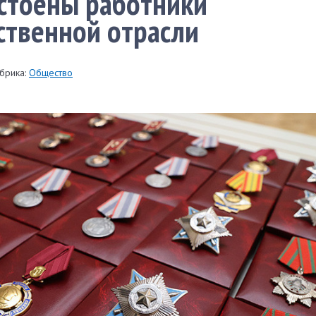
стоены работники
ственной отрасли
брика:
Общество