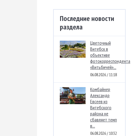
Последние новости
раздела
Цветочный
Витебск в
объективе
фотокорреспондента
«Витьбичей»...
06.08.2026 / 11:18
Комбайнер
Александр
Евсеев из
Витебского
района не
сбавляет темп
в...
06.08.2026 / 10:32