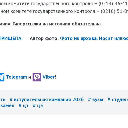
м комитете государственного контроля – (0214) 46-41
ом комитете государственного контроля – (0216) 51-09
чи». Гиперссылка на источник обязательна.
 ПРИЩЕПА.
Автор фото:
Фото из архива. Носит иллю
Telegram
и
Viber
!
сть
# вступительная кампания 2026
# вузы
# студе
кзамен
# цт
# цэ