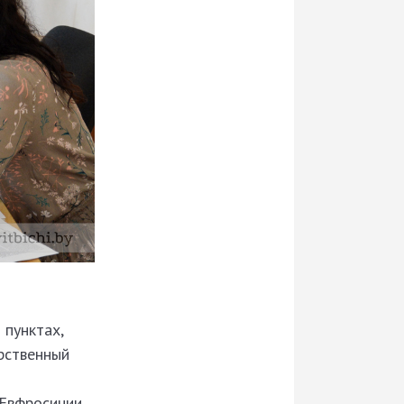
 пунктах,
арственный
 Евфросинии