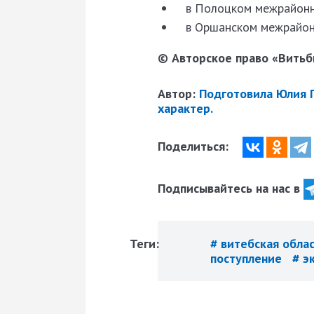
в Полоцком межрайонно
в Оршанском межрайонн
© Авторское право «Витьби
Автор:
Подготовила Юлия
характер.
Поделиться:
Подписывайтесь на нас в
Теги:
# витебская обла
поступление
# э