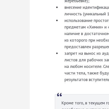
жеребьевке);
внесение идентификац
личность (уникальный 
использование простог
предметам «Химия» и «
наличие в достаточно
из которого при необх
предоставлен разрешен
запрет на вынос из ау
листов для рабочих за
на любом носителе. Сл
части тела, также буд
результатов вступител
Кроме того, в текущем 