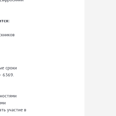
ится:
скников
ые сроки
– 6369.
бностями
ыми
ать участие в