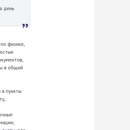
а день
 по физике,
ностью
окументов,
ны в общий
 в пункты
ту,
вочные
мации;