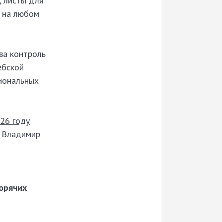
, листы для
й на любом
ва контроль
ебской
гиональных
26 году
и Владимир
горячих