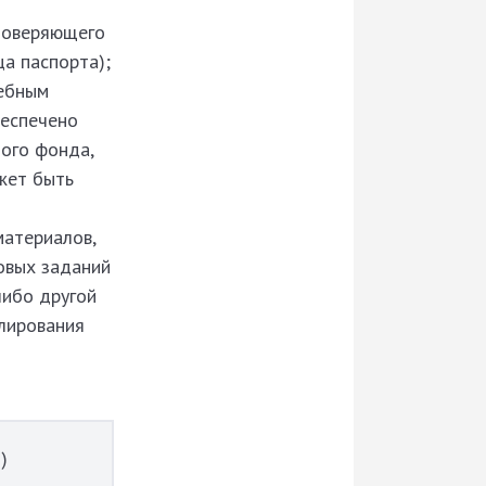
стоверяющего
ца паспорта);
чебным
беспечено
ого фонда,
жет быть
материалов,
овых заданий
либо другой
улирования
)