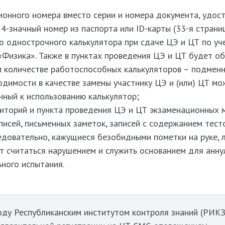
ионного номера вместо серии и номера документа, удо
14-значный номер из паспорта или ID-карты (33-я страни
о однострочного калькулятора при сдаче ЦЭ и ЦТ по у
Физика». Также в пунктах проведения ЦЭ и ЦТ будет о
м количестве работоспособных калькуляторов – подменн
одимости в качестве замены участнику ЦЭ и (или) ЦТ мо
ный к использованию калькулятор;
диторий и пункта проведения ЦЭ и ЦТ экзаменационных 
писей, письменных заметок, записей с содержанием тест
едовательно, кажущиеся безобидными пометки на руке, 
ут считаться нарушением и служить основанием для анн
ьного испытания.
году Республиканским институтом контроля знаний (РИКЗ