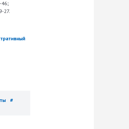
-46;
-27.
стративный
нты
#