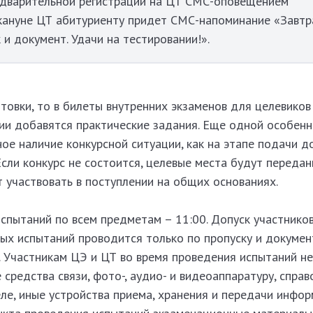
едварительной регистрации на ЦТ СМС-оповещением
акануне ЦТ абитуриенту придет СМС-напоминание «Завтр
 и документ. Удачи на тестировании!».
товки, то в билеты внутренних экзаменов для целевиков
гии добавятся практические задания. Еще одной особен
ое наличие конкурсной ситуации, как на этапе подачи д
 Если конкурс не состоится, целевые места будут переда
т участвовать в поступлении на общих основаниях.
пытаний по всем предметам – 11:00. Допуск участников
ых испытаний проводится только по пропуску и докумен
 Участникам ЦЭ и ЦТ во время проведения испытаний не
 средства связи, фото-, аудио- и видеоаппаратуру, спра
ле, иные устройства приема, хранения и передачи инфор