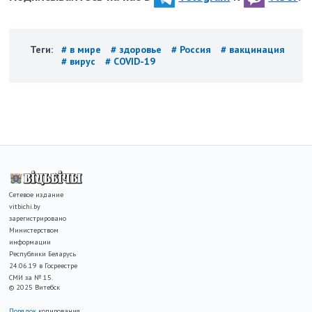
Теги:
# в мире
# здоровье
# Россия
# вакцинация
# вирус
# COVID-19
Сетевое издание
vitbichi.by
зарегистрировано
Министерством
информации
Республики Беларусь
24.06.19 в Госреестре
СМИ за № 15.
© 2025 Витебск
Порядок
копирования,