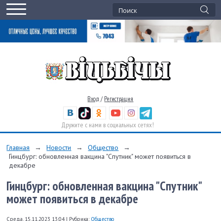
Вход
/
Регистрация
Дружите с нами в социальных сетях!
Главная
→
Новости
→
Общество
→
Гинцбург: обновленная вакцина "Спутник" может появиться в
декабре
Гинцбург: обновленная вакцина "Спутник"
может появиться в декабре
Среда, 15.11.2023 13:04
|
Рубрика:
Общество