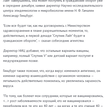
Лайт" завершились, она может поступить в гражданский оборот уже
в середине декабря, заявил директор Научно-исследовательского
центра эпидемиологии и микробиологии имени Н. Ф. Гамалеи
Александр Гинцбург.
"Если все будет так, как мы договорились с Министерством
здравоохранения в плане разрешительных моментов, то,
действительно, в первой декаде "Спутник Лайт" будет в
гражданском обороте", — сказал собеседник агентства.
Директор НИЦ добавил, что остальные варианты вакцины,
например, полный "Спутник V" или детский вариант поступят в
медучреждения позже.
Гинцбург также пояснил, что, когда вирус изменился антигенно, он
изменил характер взаимодействия с организмом человека —
летальность действительно понизилась, но увеличилась заразность
вируса.
"По тому, как болеют мои сотрудники, которые не вакцинировались,
<...> рост заболеваемости хороший, кто не вакцинировался —
переболели все, те, кто до 40 лет — на ногах, а те, кто старше 40 —