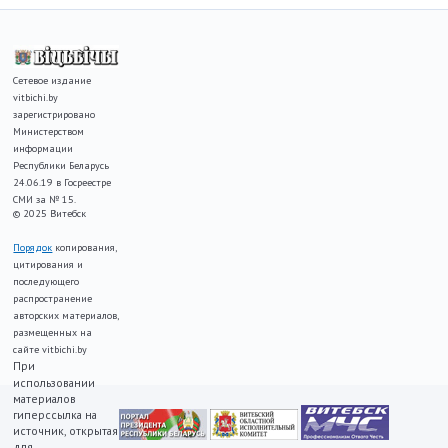
Сетевое издание
vitbichi.by
зарегистрировано
Министерством
информации
Республики Беларусь
24.06.19 в Госреестре
СМИ за № 15.
© 2025 Витебск
Порядок
копирования,
цитирования и
последующего
распространение
авторских материалов,
размещенных на
сайте vitbichi.by
При
использовании
материалов
гиперссылка на
источник, открытая
для