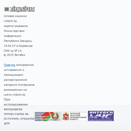
Сетевое издание
vitbichi.by
зарегистрировано
Министерством
информации
Республики Беларусь
24.06.19 в Госреестре
СМИ за № 15.
© 2025 Витебск
Порядок
копирования,
цитирования и
последующего
распространение
авторских материалов,
размещенных на
сайте vitbichi.by
При
использовании
материалов
гиперссылка на
источник, открытая
для
индексирования,