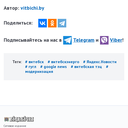
Автор:
vitbichi.by
Поделиться:
Подписывайтесь на нас в
Telegram
и
Viber
!
Теги:
# витебск
# витебскэнерго
# Яндекс.Новости
# гугл
# google news
# витебская тэц
#
модернизация
Сетевое издание