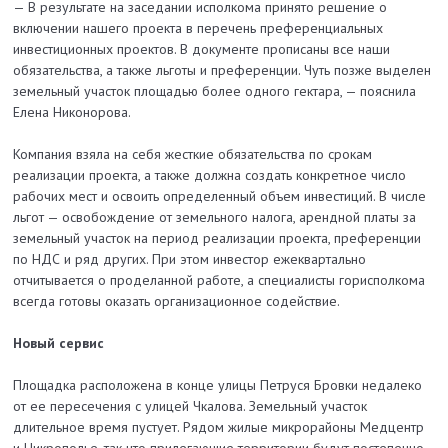
— В результате на заседании исполкома принято решение о
включении нашего проекта в перечень преференциальных
инвестиционных проектов. В документе прописаны все наши
обязательства, а также льготы и преференции. Чуть позже выделен
земельный участок площадью более одного гектара, — пояснила
Елена Никонорова.
Компания взяла на себя жесткие обязательства по срокам
реализации проекта, а также должна создать конкретное число
рабочих мест и освоить определенный объем инвестиций. В числе
льгот — освобождение от земельного налога, арендной платы за
земельный участок на период реализации проекта, преференции
по НДС и ряд других. При этом инвестор ежеквартально
отчитывается о проделанной работе, а специалисты горисполкома
всегда готовы оказать организационное содействие.
Новый сервис
Площадка расположена в конце улицы Петруся Бровки недалеко
от ее пересечения с улицей Чкалова. Земельный участок
длительное время пустует. Рядом жилые микрорайоны Медцентр
и Никрополье, так что прилегающие территории будут постепенно