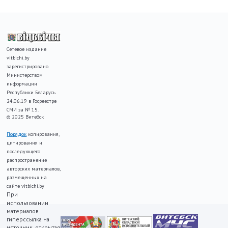
Сетевое издание
vitbichi.by
зарегистрировано
Министерством
информации
Республики Беларусь
24.06.19 в Госреестре
СМИ за № 15.
© 2025 Витебск
Порядок
копирования,
цитирования и
последующего
распространение
авторских материалов,
размещенных на
сайте vitbichi.by
При
использовании
материалов
гиперссылка на
источник, открытая