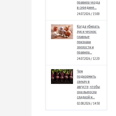
правила ухода
в середине...
24.07.2026 / 15:00
Когда убирать
лук и чеснок:
главные
признаки
зрелости и
правила...
24.07.2026 / 12:20
Чем
подкормить
свеклу в
августе, чтобы
она выросла
сладкой и...
02.08.2026 / 14:50