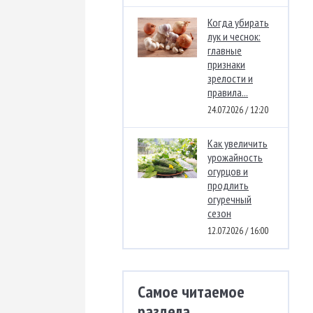
Когда убирать
лук и чеснок:
главные
признаки
зрелости и
правила...
24.07.2026 / 12:20
Как увеличить
урожайность
огурцов и
продлить
огуречный
сезон
12.07.2026 / 16:00
Самое читаемое
раздела