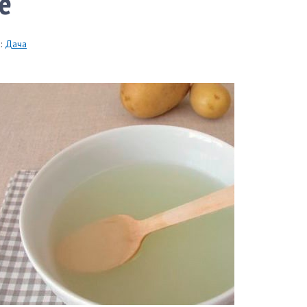
е
:
Дача