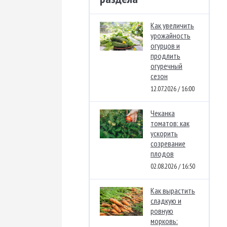
Как увеличить
урожайность
огурцов и
продлить
огуречный
сезон
12.07.2026 / 16:00
Чеканка
томатов: как
ускорить
созревание
плодов
02.08.2026 / 16:50
Как вырастить
сладкую и
ровную
морковь: