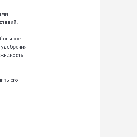
ими
стений.
я большое
я удобрения
и жидкость
ить его