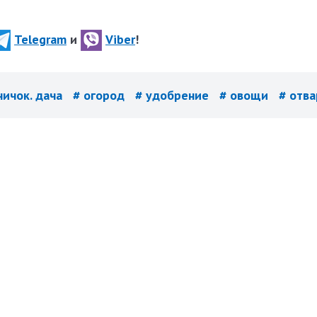
Telegram
и
Viber
!
ничок. дача
# огород
# удобрение
# овощи
# отва