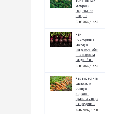
томатов: как
ускорить
созревание
плодов
02.08.2026 / 16:50
Чем
подкормить
свеклу в
августе, чтобы
она выросла
сладкой и...
02.08.2026 / 14:50
Как вырастить
сладкую и
ровную
морковь:
правила ухода
в середине...
24.07.2026 / 15:00