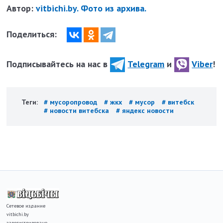
Автор:
vitbichi.by. Фото из архива.
Поделиться:
Подписывайтесь на нас в
Telegram
и
Viber
!
Теги:
# мусоропровод
# жкх
# мусор
# витебск
# новости витебска
# яндекс новости
Сетевое издание
vitbichi.by
зарегистрировано