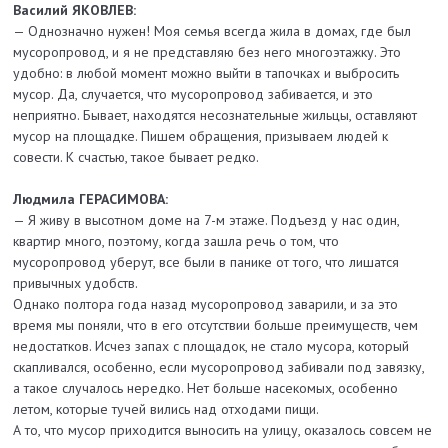
Василий ЯКОВЛЕВ:
— Однозначно нужен! Моя семья всегда жила в домах, где был
мусоропровод, и я не представляю без него многоэтажку. Это
удобно: в любой момент можно выйти в тапочках и выбросить
мусор. Да, случается, что мусоропровод забивается, и это
неприятно. Бывает, находятся несознательные жильцы, оставляют
мусор на площадке. Пишем обращения, призываем людей к
совести. К счастью, такое бывает редко.
Людмила ГЕРАСИМОВА:
— Я живу в высотном доме на 7-м этаже. Подъезд у нас один,
квартир много, поэтому, когда зашла речь о том, что
мусоропровод уберут, все были в панике от того, что лишатся
привычных удобств.
Однако полтора года назад мусоропровод заварили, и за это
время мы поняли, что в его отсутствии больше преимуществ, чем
недостатков. Исчез запах с площадок, не стало мусора, который
скапливался, особенно, если мусоропровод забивали под завязку,
а такое случалось нередко. Нет больше насекомых, особенно
летом, которые тучей вились над отходами пищи.
А то, что мусор приходится выносить на улицу, оказалось совсем не