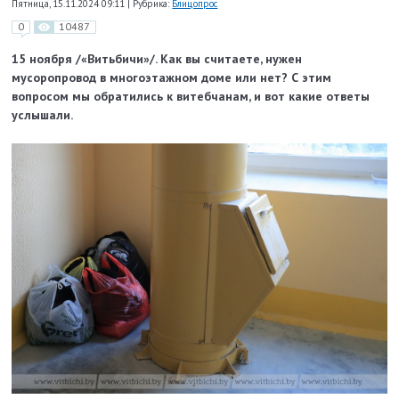
Пятница, 15.11.2024 09:11
|
Рубрика:
Блицопрос
0
10487
15 ноября /«Витьбичи»/. Как вы считаете,
нужен
мусоропровод
в многоэтажном доме или нет?
С этим
вопросом
мы обратились
к витебчанам, и вот какие ответы
услышали.