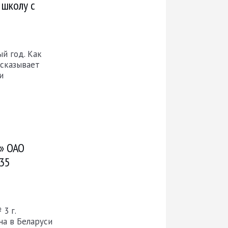
 школу с
ый год. Как
ссказывает
и
а» ОАО
435
3 г.
а в Беларуси