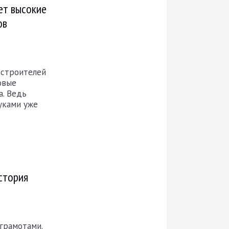
ет высокие
ов
 строителей
овые
а. Ведь
уками уже
стория
грамотами.