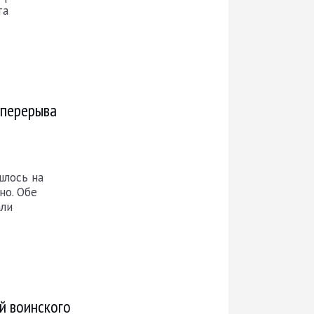
та
 перерыва
шлось на
но. Обе
али
й воинского