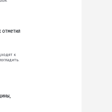
бой.
х отметил
дходят к
погладить.
щины,