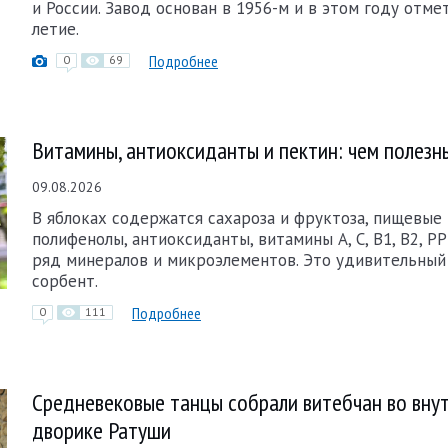
и России. Завод основан в 1956-м и в этом году отме
летие.
Подробнее
0
69
Витамины, антиоксиданты и пектин: чем полезн
09.08.2026
В яблоках содержатся сахароза и фруктоза, пищевые 
полифенолы, антиоксиданты, витамины А, С, В1, В2, РР 
ряд минералов и микроэлементов. Это удивительны
сорбент.
Подробнее
0
111
Средневековые танцы собрали витебчан во вну
дворике Ратуши