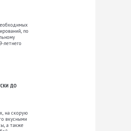
необходимых
ирований, по
льному
9-летнего
уски до
х, на скорую
что вкусными
ы, а также