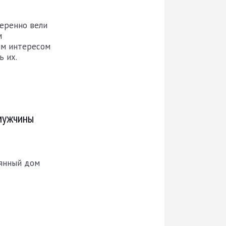
веренно вели
м
ым интересом
ь их.
 мужчины
янный дом