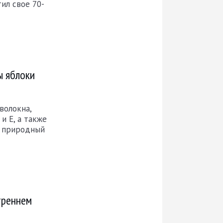
тил свое 70-
ы яблоки
волокна,
и Е, а также
й природный
треннем