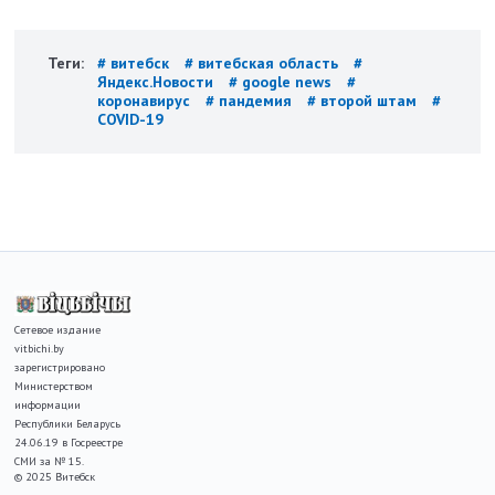
Теги:
# витебск
# витебская область
#
Яндекс.Новости
# google news
#
коронавирус
# пандемия
# второй штам
#
COVID-19
Сетевое издание
vitbichi.by
зарегистрировано
Министерством
информации
Республики Беларусь
24.06.19 в Госреестре
СМИ за № 15.
© 2025 Витебск