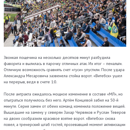
Звонкая пощечина на несколько десятков минут разбудила
фаворита и вылилась в парочку отличных атак. Их итог – пенальти.
Отличную возможность сравнять счет «гуси» упустили. После удара
Александра Месаровича зазвенела стойка ворот. «Витебск» ушел
на перерыв, ведя в счете 1:0.
После антракта ожидалось мощное изменение в составе «МЛ», но
отыграться получилось без него. Артём Концевой забил на 50-й
минуте. Серия замен от обеих команд изменила положение вещей.
Вышедшие на замену у северян Захар Червяков и Руслан Теверов
на двоих сообразили красивое взятие ворот. «Витебск» снова
повел, а тренерский штаб гостей, прозевавший момент активизации