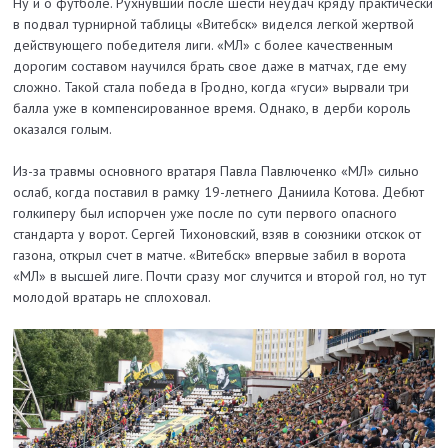
Ну и о футболе. Рухнувший после шести неудач кряду практически
в подвал турнирной таблицы «Витебск» виделся легкой жертвой
действующего победителя лиги. «МЛ» с более качественным
дорогим составом научился брать свое даже в матчах, где ему
сложно. Такой стала победа в Гродно, когда «гуси» вырвали три
балла уже в компенсированное время. Однако, в дерби король
оказался голым.
Из-за травмы основного вратаря Павла Павлюченко «МЛ» сильно
ослаб, когда поставил в рамку 19-летнего Даниила Котова. Дебют
голкиперу был испорчен уже после по сути первого опасного
стандарта у ворот. Сергей Тихоновский, взяв в союзники отскок от
газона, открыл счет в матче. «Витебск» впервые забил в ворота
«МЛ» в высшей лиге. Почти сразу мог случится и второй гол, но тут
молодой вратарь не сплоховал.