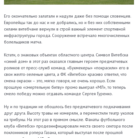
Его окончательно залатали и надули даже без помощи словенцев.
Европейцы так до нас и не добрались, но и без них собственными
силами витебчане вернули в строй важный элемент спортивной
инфраструктуры города. Сооружение встречало многочисленных
болельщиков матча.
Кстати, о знаковых объектах областного центра. Символ Витебска
«синий дом» в этот раз оказался главным героем предматчевых
роликов от пресс-служб команд. «Букмекеры» «покрасили» его в
свои желто-зеленые цвета, а ФК «Витебск» красиво ответил, что
смена окраски – это, мягко говоря, не очень хорошо. Если
прошлую «смертельную битву» промо выиграл «МЛ», то теперь
смело победу можно отдавать команде Сергея Гуренко.
Ну и по традиции не обошлось без предматчевого подначивания
друг друга. Высоту травы не измеряли, а переместили театр уколов
на трибуны. На этот раз в прямом смысле. Фанаты футбольного
клуба «Витебск» продезинфицировали места своего сектора после
поклонников рэпера Газана, который выступал после прошлой