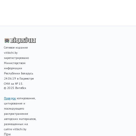
Сетевое издание
vitbichi.by
зарегистрировано
Министерством
информации
Республики Беларусь
24.06.19 в Госреестре
СМИ за № 15.
© 2025 Витебск
Порядок
копирования,
цитирования и
последующего
распространение
авторских материалов,
размещенных на
сайте vitbichi.by
При