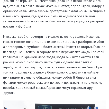
домашней игры «МЛ». Естественно, дело не в исполнителе и его
аудитории, а в поклонниках «гусей». В ответ, перед игрой, которую
организовывали «букмекеры» протертыми оказались лишь сидения
в той части арены, где должны были находиться болельщики
зелено-желтых. Все, как мы любим: культурному городу культурный
праздник футбола.
И все же дерби, несмотря на мелкие пакости, удалось. Наконец,
можно многое отметить не в плане предигровых разборок клубов,
а поговорить о футболе и болельщиках. Начнем со вторых. Главное
наблюдение – теперь в городе четко переживают каждый за свой
коллектив. По крайней мере тогда, когда они встречаются. Если
раньше можно было найти на трибунах одного человека с
атрибутикой двух клубов, то теперь таких замечено не было. При
том на подступах к стадиону болельщики с шарфами и майками
шли рядом и активно общались между собой. В битве за умы
фанатов между розыгрышами призов и призывами к патриотизму
возобладал здравый смысл. Горожане могут гордиться друг
другом.