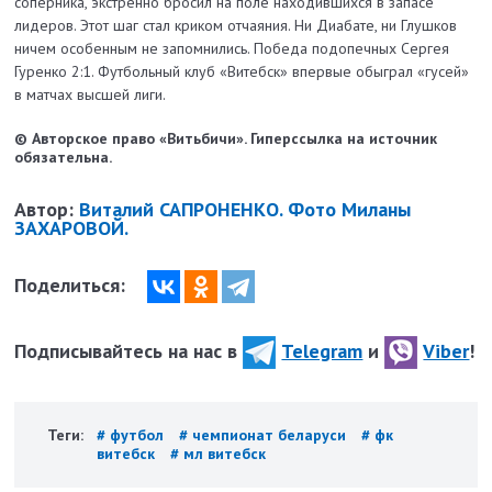
соперника, экстренно бросил на поле находившихся в запасе
лидеров. Этот шаг стал криком отчаяния. Ни Диабате, ни Глушков
ничем особенным не запомнились. Победа подопечных Сергея
Гуренко 2:1. Футбольный клуб «Витебск» впервые обыграл «гусей»
в матчах высшей лиги.
© Авторское право «Витьбичи». Гиперссылка на источник
обязательна.
Автор:
Виталий САПРОНЕНКО. Фото Миланы
ЗАХАРОВОЙ.
Поделиться:
Подписывайтесь на нас в
Telegram
и
Viber
!
Теги:
# футбол
# чемпионат беларуси
# фк
витебск
# мл витебск