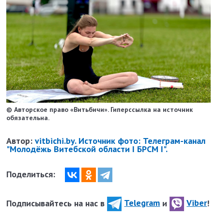
© Авторское право «Витьбичи». Гиперссылка на источник
обязательна.
Автор:
vitbichi.by. Источник фото: Телеграм-канал
"Молодёжь Витебской области I БРСМ I".
Поделиться:
Подписывайтесь на нас в
Telegram
и
Viber
!