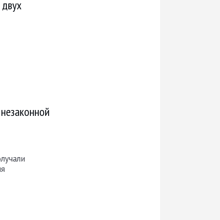
 двух
 незаконной
олучали
ля