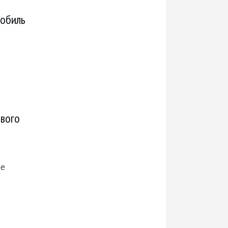
мобиль
ового
ре