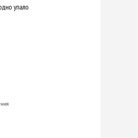
 одно упало
ения