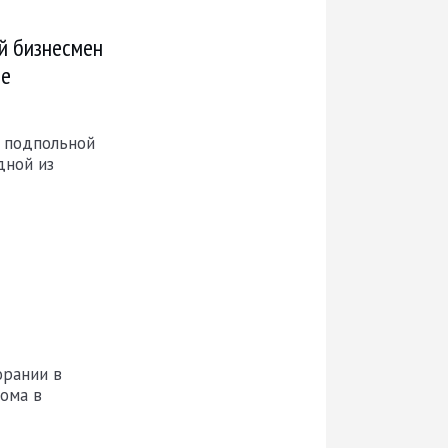
ий бизнесмен
ре
 подпольной
дной из
орании в
ома в