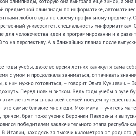
й олимпиады, которую она выиграла еще зимой, а Яна 
ой предметной олимпиады по информатике, автоматичес
ентками любого вуза по своему профильному предмету. 
рственный университет, специальность «информатика». 
е для человечества идеи в программировании и в разви
 Это на перспективу. А в ближайших планах после выпуск
е годы учебы, даже во время летних каникул я сама себе
мя с умом и продолжала заниматься, оттачивать знания
, к ним нужно готовиться, – говорит Ольга Кунцевич. – З
охнуть. Перед новым витком. Ведь годы учебы в вузе б
о этим летом мы снова всей семьей поедем путешествов
 это самые близкие мне люди. Моя мама – учитель мате
, причем, брат тоже ученик Вероники Павловны и выпуск
овился победителем заключительного этапа республика
В Италии, находясь за тысячи километров от родного д