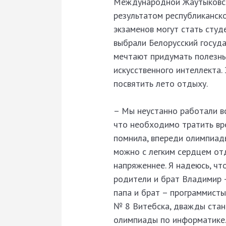
Международной Жаутыковско
результатом республиканск
экзаменов могут стать студ
выбрали Белорусский госуда
мечтают придумать полезны
искусственного интеллекта.
посвятить лето отдыху.
– Мы неустанно работали вс
что необходимо тратить вре
помнила, впереди олимпиады
можно с легким сердцем отд
напряженнее. Я надеюсь, чт
родители и брат Владимир –
папа и брат – программисты
№ 8 Витебска, дважды стан
олимпиады по информатике. 