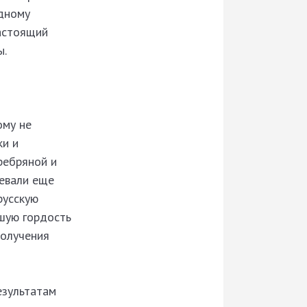
адному
настоящий
ы.
ому не
ки и
ребряной и
оевали еще
русскую
ьшую гордость
получения
езультатам