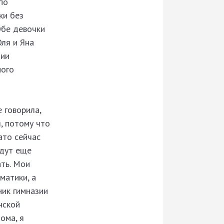
по
ки без
Обе девочки
Оля и Яна
тии
ного
 говорила,
, потому что
ато сейчас
удут еще
ать. Мои
матики, а
ник гимназии
нской
ома, я