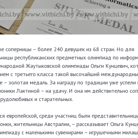
ые соперницы – более 240 девушек из 68 стран. Но для
ницы республиканских предметных олимпиад по информ
народной Жаутыковской олимпиады Ольги Кунцевич, ко
ием с третьего класса такой высочайший международны
е – золотая медаль. За награду по традиции уже успели
оники Лактиной – на удачу. И она им действительно соп
трудолюбивых и старательных.
ся европейской, среди участниц были представительниц
понки, жительницы Австралии, – рассказывает Ольга Кунце
лимпиаду с маленькими сувенирами – игрушечными мила