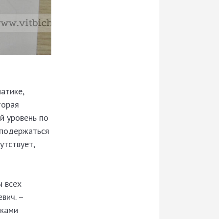
атике,
торая
й уровень по
 подержаться
утствует,
ы всех
вич. –
шками