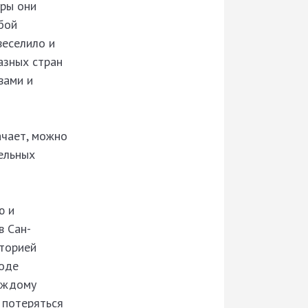
иры они
бой
веселило и
азных стран
вами и
ачает, можно
ельных
ю и
в Сан-
иторией
роде
каждому
 потеряться