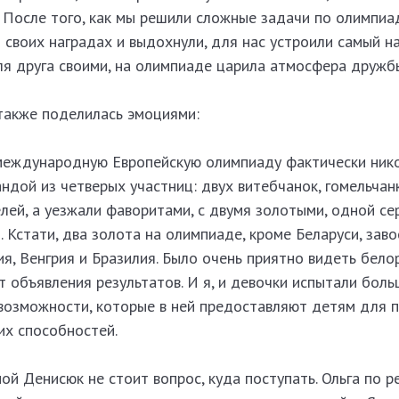
. После того, как мы решили сложные задачи по олимпи
 своих наградах и выдохнули, для нас устроили самый 
ля друга своими, на олимпиаде царила атмосфера дружб
также поделилась эмоциями:
международную Европейскую олимпиаду фактически ник
ндой из четверых участниц: двух витебчанок, гомельчан
лей, а уезжали фаворитами, с двумя золотыми, одной се
 Кстати, два золота на олимпиаде, кроме Беларуси, зав
ия, Венгрия и Бразилия. Было очень приятно видеть бело
т объявления результатов. И я, и девочки испытали бол
 возможности, которые в ней предоставляют детям для 
их способностей.
ой Денисюк не стоит вопрос, куда поступать. Ольга по р