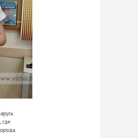
арусь
, где
города.