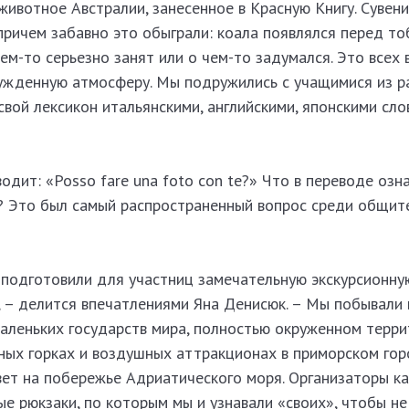
животное Австралии, занесенное в Красную Книгу. Сувен
причем забавно это обыграли: коала появлялся перед то
ем-то серьезно занят или о чем-то задумался. Это всех 
ужденную атмосферу. Мы подружились с учащимися из р
 свой лексикон итальянскими, английскими, японскими сло
водит: «Posso fare una foto con te?» Что в переводе озн
? Это был самый распространенный вопрос среди общит
подготовили для участниц замечательную экскурсионну
 – делится впечатлениями Яна Денисюк. – Мы побывали 
аленьких государств мира, полностью окруженном терр
дных горках и воздушных аттракционах в приморском го
свет на побережье Адриатического моря. Организаторы 
 рюкзаки, по которым мы и узнавали «своих», чтобы не