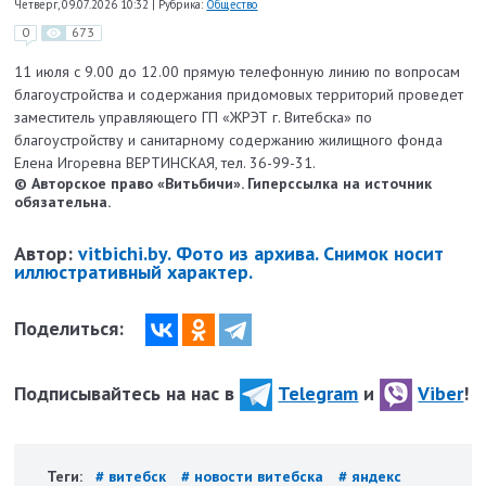
Четверг, 09.07.2026 10:32
|
Рубрика:
Общество
0
673
11 июля с 9.00 до 12.00 прямую телефонную линию по вопросам
благоустройства и содержания придомовых территорий проведет
заместитель управляющего ГП «ЖРЭТ г. Витебска» по
благоустройству и санитарному содержанию жилищного фонда
Елена Игоревна ВЕРТИНСКАЯ, тел. 36-99-31.
© Авторское право «Витьбичи». Гиперссылка на источник
обязательна.
Автор:
vitbichi.by. Фото из архива. Снимок носит
иллюстративный характер.
Поделиться:
Подписывайтесь на нас в
Telegram
и
Viber
!
Теги:
# витебск
# новости витебска
# яндекс