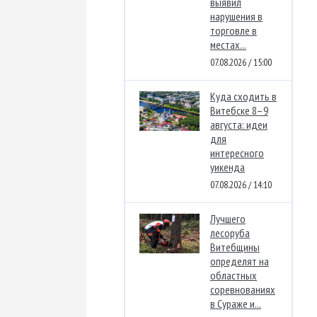
выявил
нарушения в
торговле в
местах...
07.08.2026 / 15:00
Куда сходить в
Витебске 8–9
августа: идеи
для
интересного
уикенда
07.08.2026 / 14:10
Лучшего
лесоруба
Витебщины
определят на
областных
соревнованиях
в Сураже и...