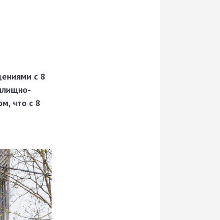
щениями с 8
илищно-
м, что с 8