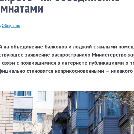
омнатами
:
Общество
й на объединение балконов и лоджий с жилыми поме
тствующее заявление распространило Министерство ж
 связи с появившимися в интернете публикациями о то
фициально становятся неприкосновенными — никакого
.