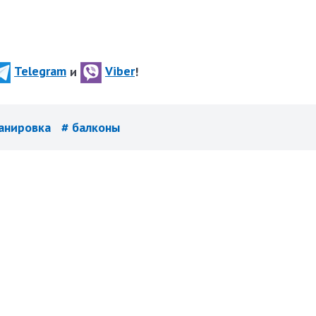
Telegram
и
Viber
!
ланировка
# балконы