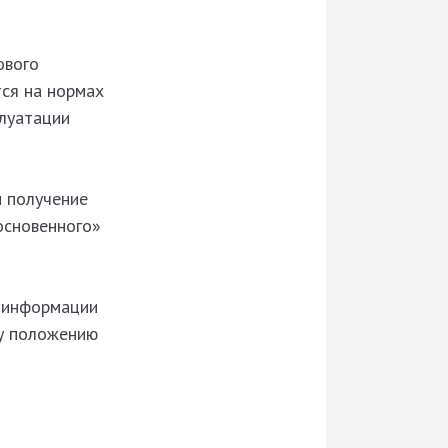
ового
тся на нормах
плуатации
и получение
основенного»
й информации
му положению