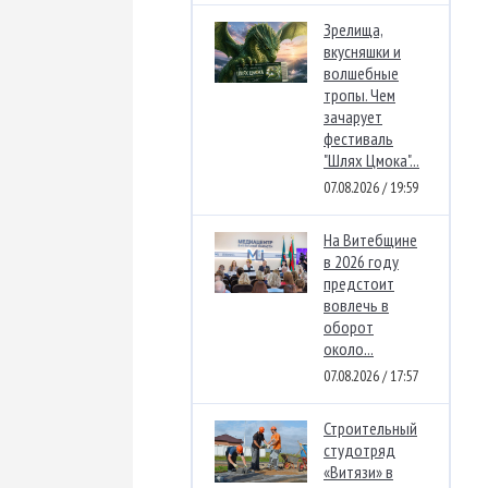
Зрелища,
вкусняшки и
волшебные
тропы. Чем
зачарует
фестиваль
"Шлях Цмока"...
07.08.2026 / 19:59
На Витебщине
в 2026 году
предстоит
вовлечь в
оборот
около...
07.08.2026 / 17:57
Строительный
студотряд
«Витязи» в