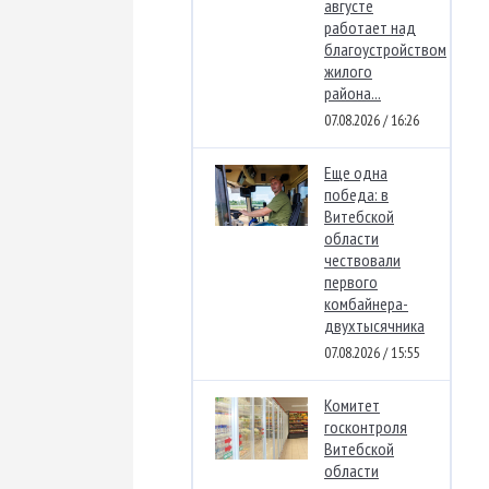
августе
работает над
благоустройством
жилого
района...
07.08.2026 / 16:26
Еще одна
победа: в
Витебской
области
чествовали
первого
комбайнера-
двухтысячника
07.08.2026 / 15:55
Комитет
госконтроля
Витебской
области