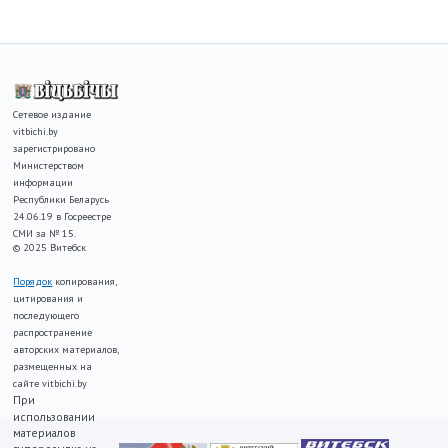
Сетевое издание
vitbichi.by
зарегистрировано
Министерством
информации
Республики Беларусь
24.06.19 в Госреестре
СМИ за № 15.
© 2025 Витебск
Порядок
копирования,
цитирования и
последующего
распространение
авторских материалов,
размещенных на
сайте vitbichi.by
При
использовании
материалов