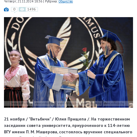
Четверг, 21.11.2024 18:36
|
Рубрика:
Общество
0
1496
21 ноября / "Витьбичи" / Юлия Прищепа /.
На торжественном
заседании совета университета, приуроченного к 114-летию
ВГУ имени П. М. Машерова, состоялось вручение специального