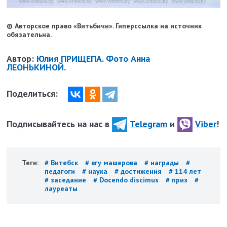
© Авторское право «Витьбичи». Гиперссылка на источник
обязательна.
Автор:
Юлия ПРИЩЕПА. Фото Анна
ЛЕОНЬКИНОЙ.
Поделиться:
Подписывайтесь на нас в
Telegram
и
Viber
!
Теги:
# Витебск
# вгу машерова
# награды
#
педагоги
# наука
# достижения
# 114 лет
# заседание
# Docendo discimus
# приз
#
лауреаты